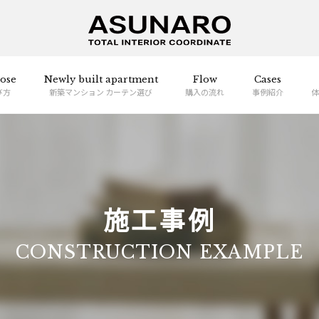
ose
Newly built apartment
Flow
Cases
び方
新築マンション カーテン選び
購入の流れ
事例紹介
体
施工事例
CONSTRUCTION EXAMPLE