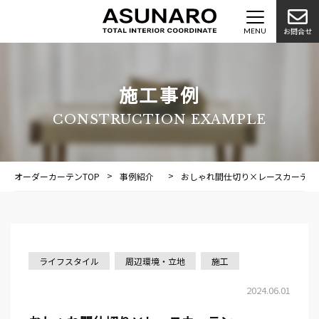
お問合せ
施工事例
CONSTRUCTION EXAMPLE
オーダーカーテンTOP
事例紹介
施工事例
おしゃれ間仕切り×レースカーテン
ライフスタイル
周辺環境・立地
施工
2024.06.01