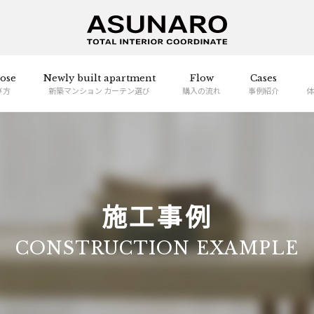
ose
Newly built apartment
Flow
Cases
び方
新築マンション カーテン選び
購入の流れ
事例紹介
体
施工事例
CONSTRUCTION EXAMPLE