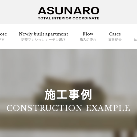
ose
Newly built apartment
Flow
Cases
び方
新築マンション カーテン選び
購入の流れ
事例紹介
体
施工事例
CONSTRUCTION EXAMPLE