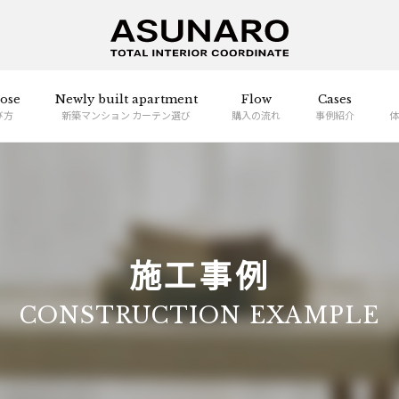
ose
Newly built apartment
Flow
Cases
び方
新築マンション カーテン選び
購入の流れ
事例紹介
体
施工事例
CONSTRUCTION EXAMPLE