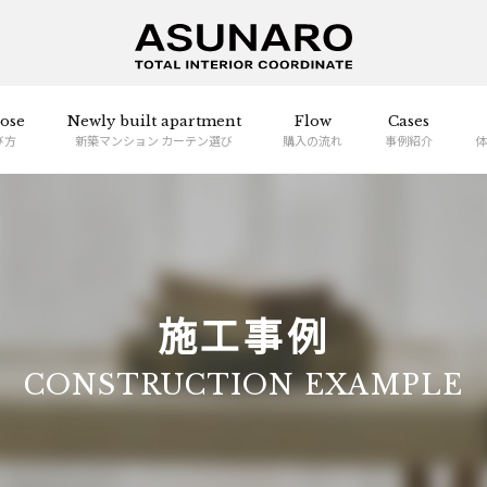
ose
Newly built apartment
Flow
Cases
び方
新築マンション カーテン選び
購入の流れ
事例紹介
体
施工事例
CONSTRUCTION EXAMPLE