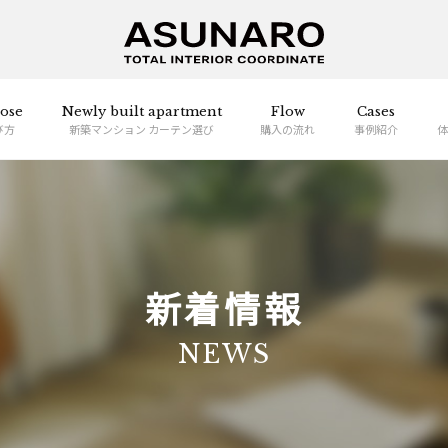
ose
Newly built apartment
Flow
Cases
び方
新築マンション カーテン選び
購入の流れ
事例紹介
体
新着情報
NEWS