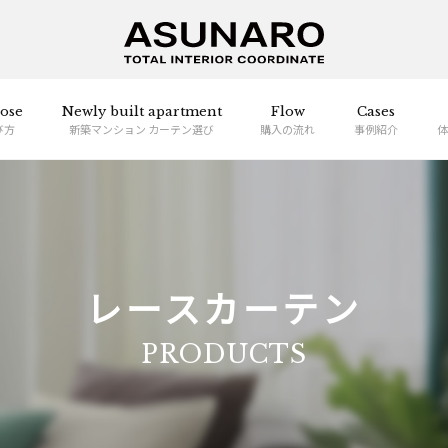
ose
Newly built apartment
Flow
Cases
び方
新築マンション カーテン選び
購入の流れ
事例紹介
体
レースカーテン
PRODUCTS